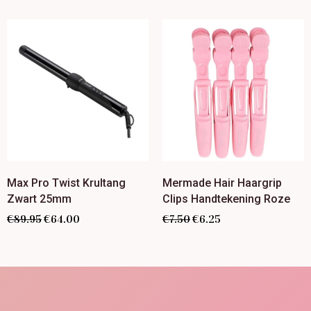
Max Pro Twist Krultang
Mermade Hair Haargrip
Zwart 25mm
Clips Handtekening Roze
€
89.95
€
64.00
€
7.50
€
6.25