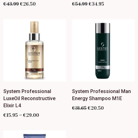
€
43.99
€
26.50
€
54.99
€
34.95
System Professional
System Professional Man
LuxeOil Reconstructive
Energy Shampoo M1E
Elixir L4
€
31.65
€
20.50
–
€
15.95
€
29.00