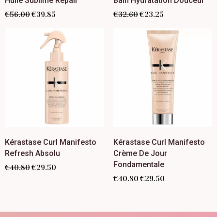
Huile Sublime Repair
Bain Hydratation Douceur
€
56.00
€
39.85
€
32.60
€
23.25
Kérastase Curl Manifesto
Kérastase Curl Manifesto
Refresh Absolu
Crème De Jour
Fondamentale
€
40.80
€
29.50
€
40.80
€
29.50