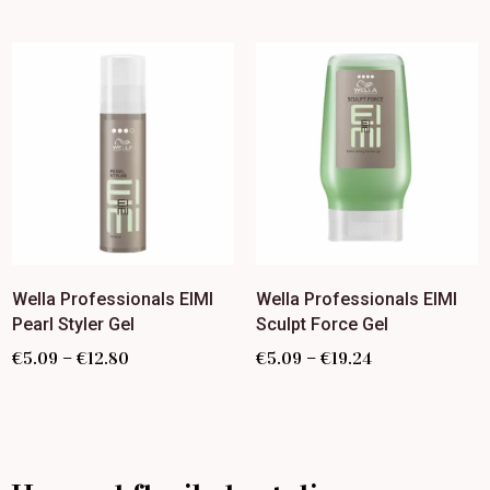
Wella Professionals EIMI
Wella Professionals EIMI
Pearl Styler Gel
Sculpt Force Gel
–
–
€
5.09
€
12.80
€
5.09
€
19.24