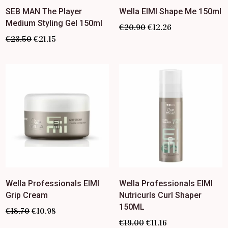
SEB MAN The Player
Wella EIMI Shape Me 150ml
Medium Styling Gel 150ml
€
20.90
€
12.26
€
23.50
€
21.15
Wella Professionals EIMI
Wella Professionals EIMI
Grip Cream
Nutricurls Curl Shaper
150ML
€
18.70
€
10.98
€
19.00
€
11.16