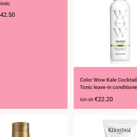
Tonic
42.50
Color Wow Kale Cocktail
Tonic leave-in conditione
€
22.20
€
31.00