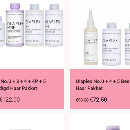
 No.0 + 3 + 4 + 4P + 5
Olaplex No.0 + 4 + 5 Be
digd Haar Pakket
Haar Pakket
€
122.00
€
72.50
€
90.00