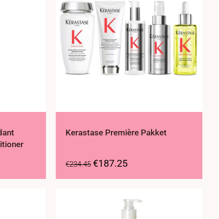
dant
Kerastase Première Pakket
itioner
€
187.25
€
234.45