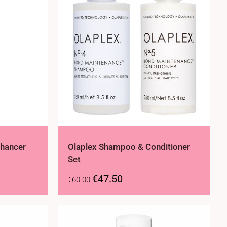
nhancer
Olaplex Shampoo & Conditioner
Set
€
47.50
€
60.00