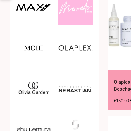
Olaplex
Bescha
€
150.00