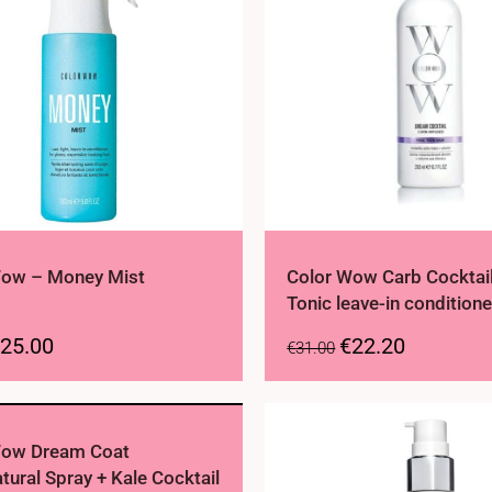
Wow – Money Mist
Color Wow Carb Cocktail
Tonic leave-in conditione
25.00
€
22.20
€
31.00
Wow Dream Coat
tural Spray + Kale Cocktail