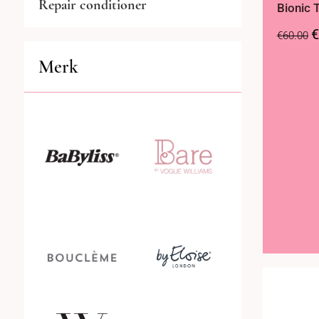
Repair conditioner
Bionic 
€
€
60.00
Volume conditioner
Merk
Zilver conditioner
Zon conditioner