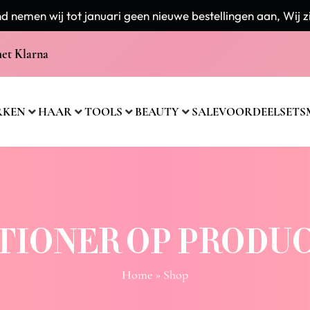
 nemen wij tot januari geen nieuwe bestellingen aan, Wij zi
met Klarna
RKEN
HAAR
TOOLS
BEAUTY
SALE
VOORDEELSETS
TIONER OP PRODU
Home
» Shop