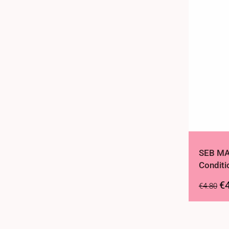
SEB MA
Conditi
€
€
4.80