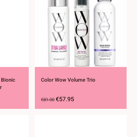
 Bionic
Color Wow Volume Trio
r
€
57.95
€
81.00