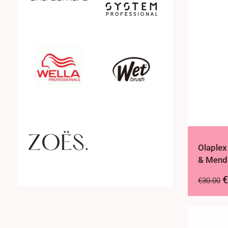
Olaplex
& Mend 
€
€
30.00