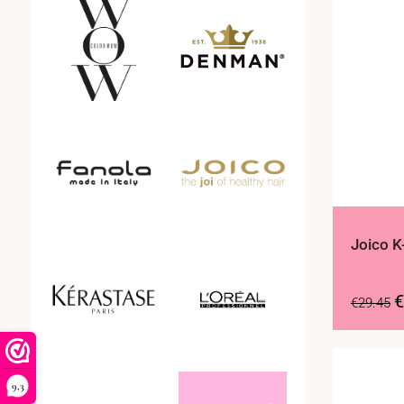
Joico K
€
€
29.45
9,3