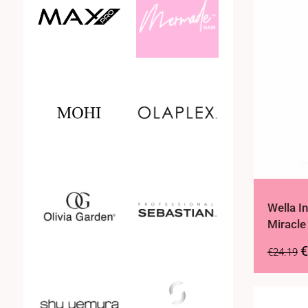
Leave in spray
Leave-in conditioner
Leave-in crème
Leave-in tonic
Mannen
Preshampoo
Wella In
Miracle
Professional partner
€
€
24.19
Sale
Shampoo