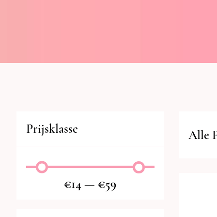
Prijsklasse
Alle 
€
14
—
€
59