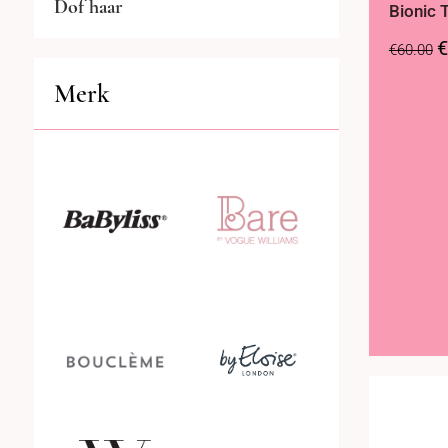
Dof haar
Bionic 
€
€
60.00
Droog haar
Merk
Droogshampoo
Extensions
Haarhersteller
Haarklemmen
Haarmasker
Haarolie
Haarparfum