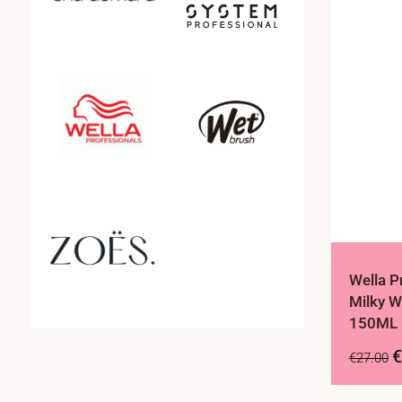
SPING your hair back to life
Styling
Tijdelijke haarkleuring
Tools & Apparaten
Treatment
UV bescherming
Wella P
Milky W
Verzorging gekleurd haar
150ML
€
Voordeelsets
€
27.00