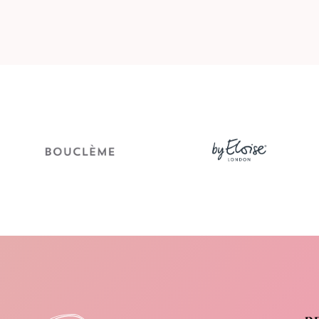
Vrij van
We love to take care of your hair