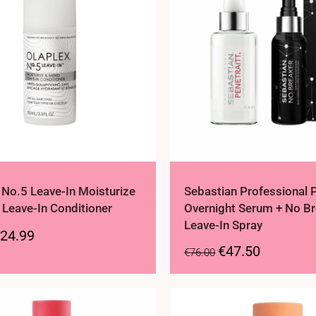
 No.5 Leave-In Moisturize
Sebastian Professional P
Leave-In Conditioner
Overnight Serum + No B
Leave-In Spray
24.99
€
47.50
€
76.00