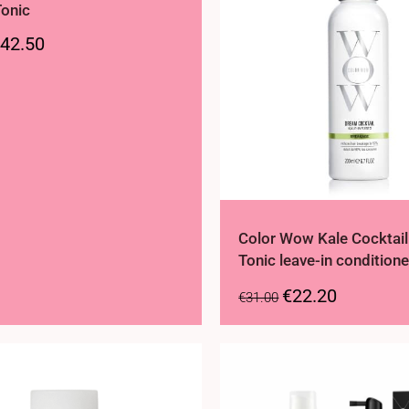
Tonic
42.50
Color Wow Kale Cocktail
Tonic leave-in conditione
€
22.20
€
31.00