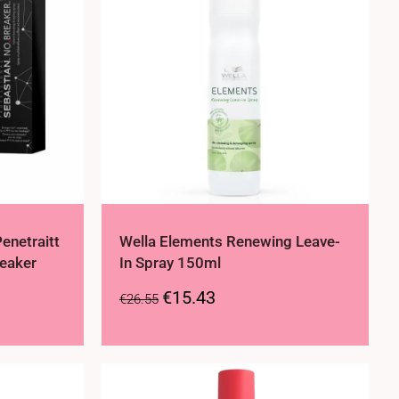
enetraitt
Wella Elements Renewing Leave-
reaker
In Spray 150ml
€
15.43
€
26.55