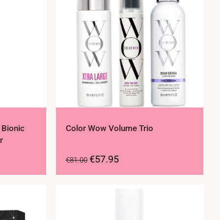
 Bionic
Color Wow Volume Trio
r
€
57.95
€
81.00