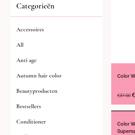
Categorieën
Accessoires
All
Anti age
Autumn hair color
Color 
Beautyproducten
€
€
37.00
Bestsellers
Conditioner
Color 
Superna