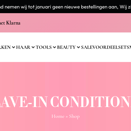
 nemen wij tot januari geen nieuwe bestellingen aan, Wij zi
met Klarna
RKEN
HAAR
TOOLS
BEAUTY
SALE
VOORDEELSETS
AVE-IN CONDITIO
Home
» Shop