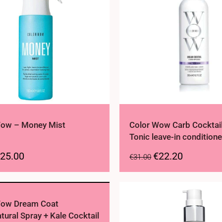
Wow – Money Mist
Color Wow Carb Cocktail
Tonic leave-in conditione
25.00
€
22.20
€
31.00
Wow Dream Coat
tural Spray + Kale Cocktail