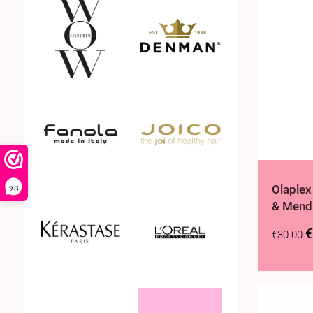
Haarproducten
Haarserum
Haaruitval
Hittebescherming
Hoofdhuid
9,3
Olaplex
Huidtype
& Mend 
Kleurmasker
€
€
30.00
Kleurmousse
Kleurspoeling