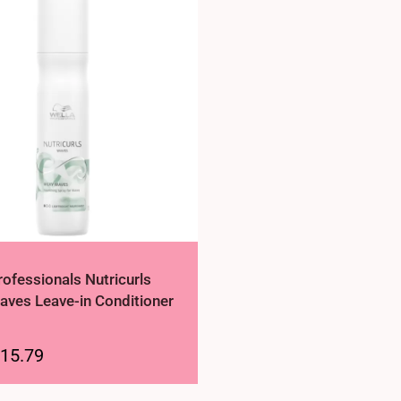
rofessionals Nutricurls
aves Leave-in Conditioner
15.79