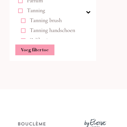
Parfum
Tanning
Tanning brush
Tanning handschoen
Zelfbruiners
Wenkbrauwen
Voeg filter toe
Bestsellers
Conditioner
Anti pluis conditioner
Anti roos conditioner
Cleansing conditioner
Conditioner op haartype
Conditioner voor
beschadigd haar