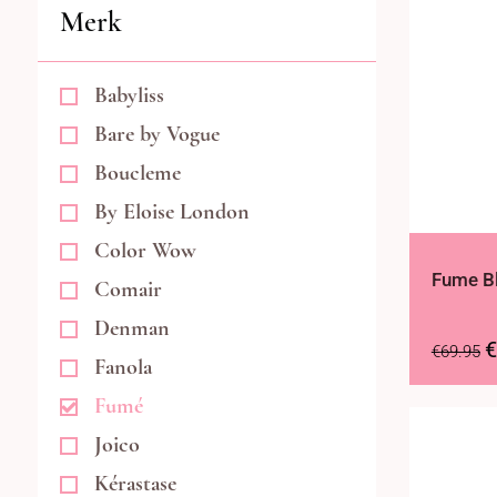
Merk
Babyliss
Bare by Vogue
Boucleme
By Eloise London
Color Wow
Fume Bl
Comair
Denman
€
€
69.95
Fanola
Fumé
Joico
Kérastase