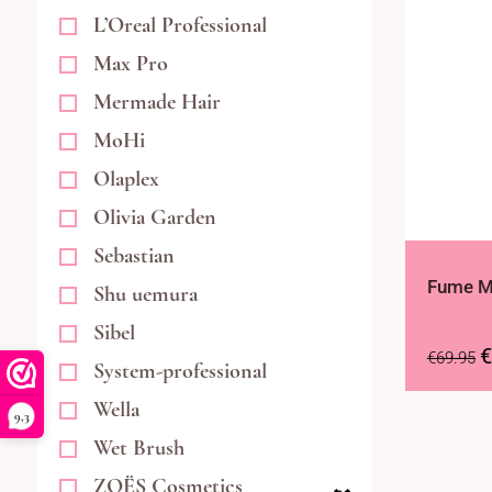
L’Oreal Professional
Max Pro
Mermade Hair
MoHi
Olaplex
Olivia Garden
Sebastian
Fume M
Shu uemura
Sibel
€
€
69.95
System-professional
Wella
9,3
Wet Brush
ZOËS Cosmetics