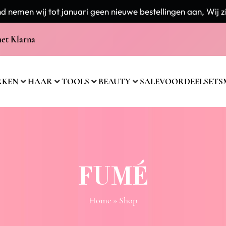
 nemen wij tot januari geen nieuwe bestellingen aan, Wij zi
met Klarna
RKEN
HAAR
TOOLS
BEAUTY
SALE
VOORDEELSETS
FUMÉ
Home
» Shop