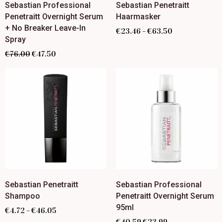
Sebastian Professional
Sebastian Penetraitt
Penetraitt Overnight Serum
Haarmasker
+ No Breaker Leave-In
€
23.46
€
63.50
–
Spray
€
76.00
€
47.50
Sebastian Penetraitt
Sebastian Professional
Shampoo
Penetraitt Overnight Serum
95ml
€
4.72
€
46.05
–
€
40.59
€
23.99