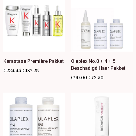
Kerastase Première Pakket
Olaplex No.0 + 4 + 5
Beschadigd Haar Pakket
€
234.45
€
187.25
€
90.00
€
72.50