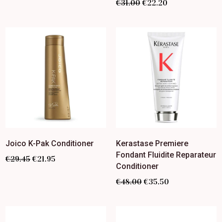
€
31.00
€
22.20
Joico K-Pak Conditioner
Kerastase Premiere
Fondant Fluidite Reparateur
€
29.45
€
21.95
Conditioner
€
48.00
€
35.50