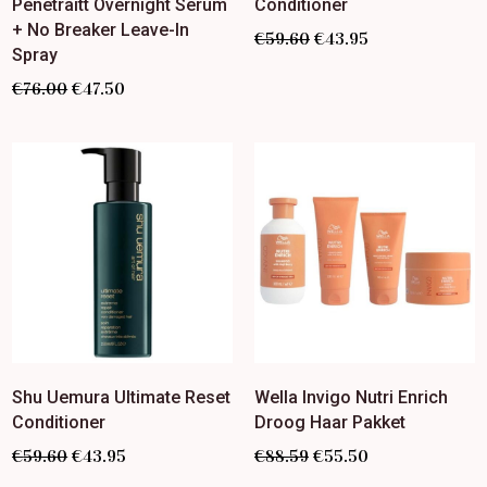
Penetraitt Overnight Serum
Conditioner
+ No Breaker Leave-In
€
59.60
€
43.95
Spray
€
76.00
€
47.50
Shu Uemura Ultimate Reset
Wella Invigo Nutri Enrich
Conditioner
Droog Haar Pakket
€
59.60
€
43.95
€
88.59
€
55.50