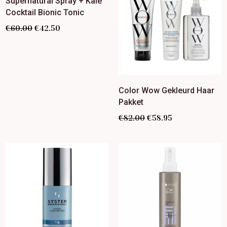
Supernatural Spray + Kale
Cocktail Bionic Tonic
€
60.00
€
42.50
Color Wow Gekleurd Haar
Pakket
€
82.00
€
58.95