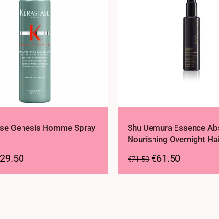
ase Genesis Homme Spray
Shu Uemura Essence Ab
Nourishing Overnight Ha
29.50
€
61.50
€
71.50