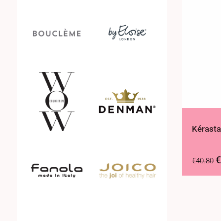
Kérast
€
€
40.80