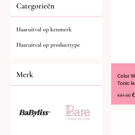
Categorieën
Haaruitval op kenmerk
Haaruitval op producttype
Merk
Color W
Tonic l
€
€
31.00