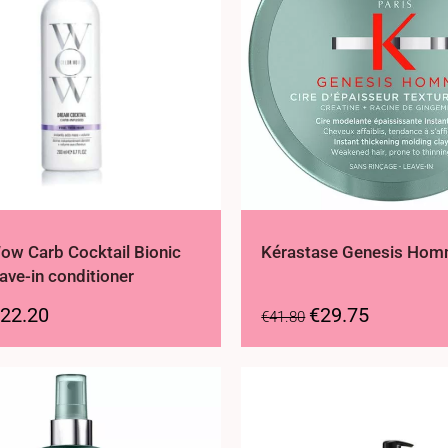
ow Carb Cocktail Bionic
Kérastase Genesis Hom
eave-in conditioner
22.20
€
29.75
€
41.80