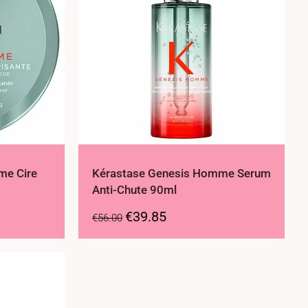
me Cire
Kérastase Genesis Homme Serum
Anti-Chute 90ml
€
39.85
€
56.00