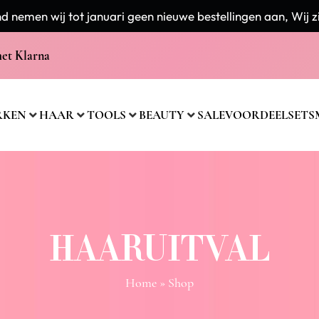
 nemen wij tot januari geen nieuwe bestellingen aan, Wij zi
met Klarna
RKEN
HAAR
TOOLS
BEAUTY
SALE
VOORDEELSETS
HAARUITVAL
Home
» Shop