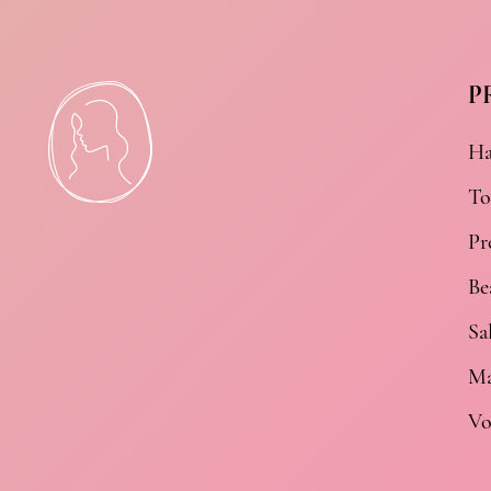
P
Ha
To
Pr
Be
Sa
Ma
Vo