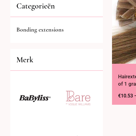
Categorieën
Bonding extensions
Merk
Hairext
of 1 gr
€
10.53