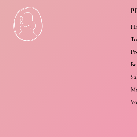
P
Ha
To
Pr
Be
Sa
Ma
Vo