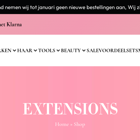
 nemen wij tot januari geen nieuwe bestellingen aan, Wij zi
met Klarna
RKEN
HAAR
TOOLS
BEAUTY
SALE
VOORDEELSETS
EXTENSIONS
Home
» Shop