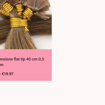
ensions flat tip 40 cm 0,5
am
–
€
19.97