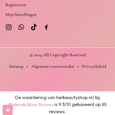
Registreren
Mijn bestellingen
@ 2024 All Copyright Reserved
Sitemap
•
Algemene voorwaarden
•
Privacybeleid
De waardering van herbeautyshop.nl/ bij
is 9.3/10 gebaseerd op 65
WebwinkelKeur Reviews
reviews.