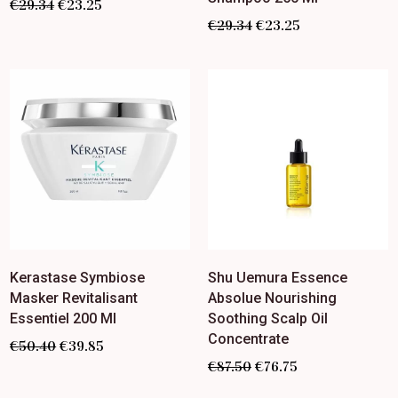
€
29.34
€
23.25
€
29.34
€
23.25
Kerastase Symbiose
Shu Uemura Essence
Masker Revitalisant
Absolue Nourishing
Essentiel 200 Ml
Soothing Scalp Oil
Concentrate
€
50.40
€
39.85
€
87.50
€
76.75