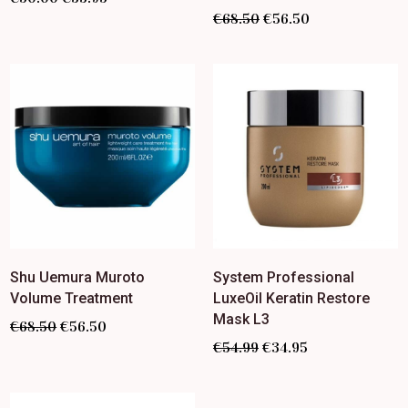
€
68.50
€
56.50
Shu Uemura Muroto
System Professional
Volume Treatment
LuxeOil Keratin Restore
Mask L3
€
68.50
€
56.50
€
54.99
€
34.95