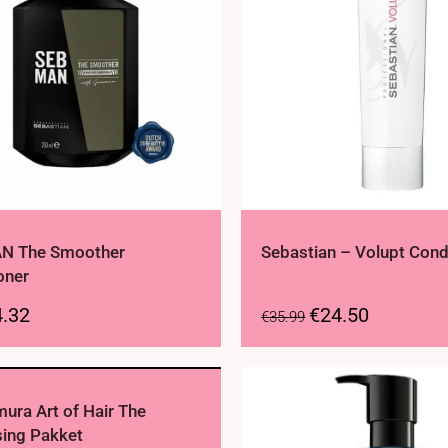
N The Smoother
Sebastian – Volupt Cond
oner
4.32
€
24.50
€
35.99
ura Art of Hair The
ing Pakket