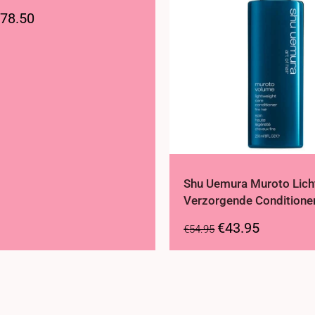
78.50
Shu Uemura Muroto Lich
Verzorgende Conditione
€
43.95
€
54.95