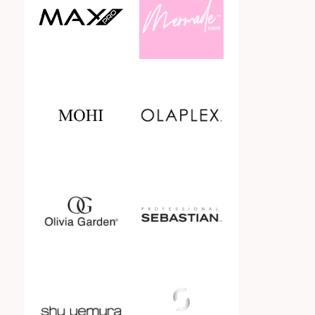
Leave in spray
Leave-in conditioner
Leave-in crème
Leave-in tonic
Mannen
Preshampoo
Professional partner
Sale
Shampoo