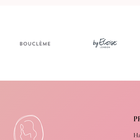
Vrij van
We love to take care of your hair
P
Ha