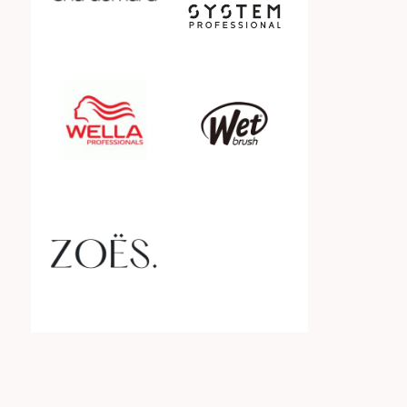
SPING your hair back to life
Styling
Tijdelijke haarkleuring
Tools & Apparaten
Treatment
UV bescherming
Verzorging gekleurd haar
Voordeelsets