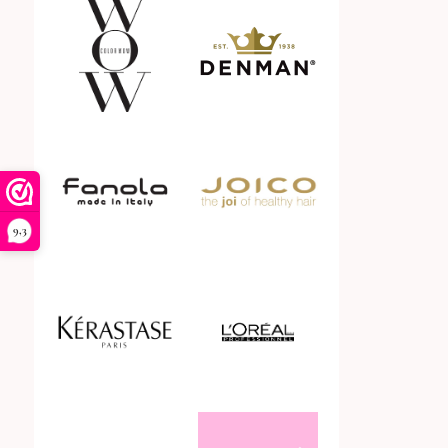
Haarproducten
Haarserum
Haaruitval
Hittebescherming
Hoofdhuid
9,3
Huidtype
Kleurmasker
Kleurmousse
Kleurspoeling