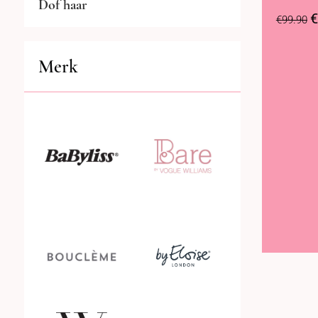
Dof haar
€
€
99.90
Droog haar
Merk
Droogshampoo
Extensions
Haarhersteller
Haarklemmen
Haarmasker
Haarolie
Haarparfum