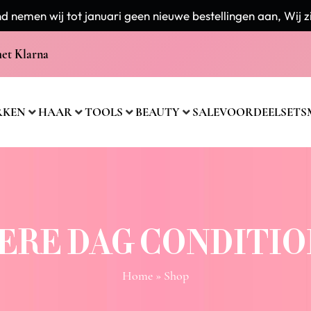
 nemen wij tot januari geen nieuwe bestellingen aan, Wij zi
met Klarna
RKEN
HAAR
TOOLS
BEAUTY
SALE
VOORDEELSETS
ERE DAG CONDITI
Home
» Shop