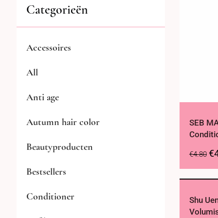
Categorieën
Accessoires
All
Anti age
Autumn hair color
SEB MA
Conditi
Beautyproducten
€
€
4.80
Bestsellers
Conditioner
Shu Uem
Volumis