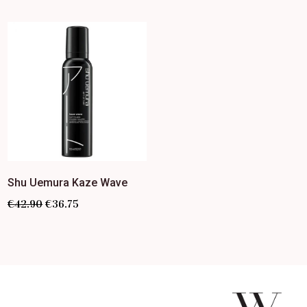
Shu Uemura Kaze Wave
€
42.90
€
36.75