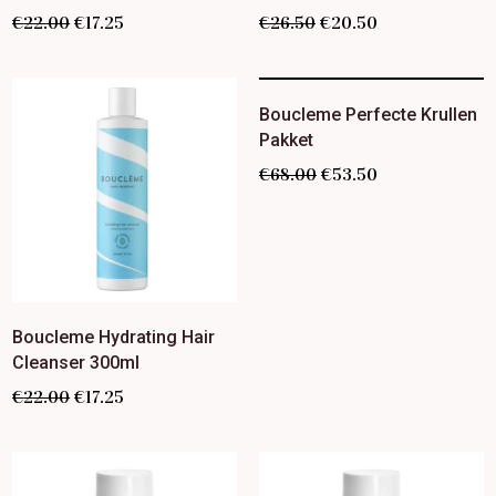
€
22.00
€
17.25
€
26.50
€
20.50
Boucleme Perfecte Krullen
Pakket
€
68.00
€
53.50
Boucleme Hydrating Hair
Cleanser 300ml
€
22.00
€
17.25