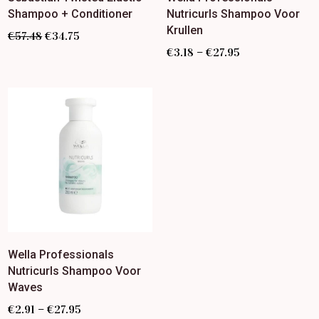
Shampoo + Conditioner
Nutricurls Shampoo Voor
Krullen
€
57.48
€
34.75
–
€
3.18
€
27.95
Wella Professionals
Nutricurls Shampoo Voor
Waves
–
€
2.91
€
27.95