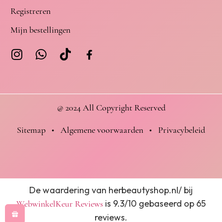
Registreren
Mijn bestellingen
@ 2024 All Copyright Reserved
Sitemap
•
Algemene voorwaarden
•
Privacybeleid
De waardering van herbeautyshop.nl/ bij
is 9.3/10 gebaseerd op 65
WebwinkelKeur Reviews
reviews.