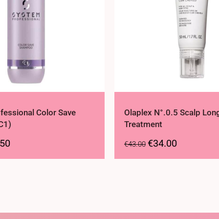
fessional Color Save
Olaplex N°.0.5 Scalp Lon
C1)
Treatment
.50
€
34.00
€
43.00