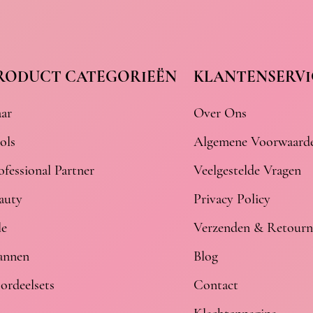
RODUCT CATEGORIEËN
KLANTENSERVI
ar
Over Ons
ols
Algemene Voorwaard
ofessional Partner
Veelgestelde Vragen
auty
Privacy Policy
le
Verzenden & Retourn
nnen
Blog
ordeelsets
Contact