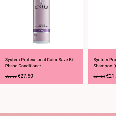
System Professional Color Save Bi-
System Pro
Phase Conditioner
Shampoo (
€
27.50
€
21
€
35.50
€
31.64