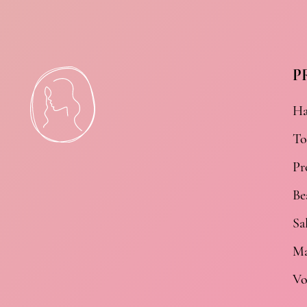
P
Ha
To
Pr
Be
Sa
Ma
Vo