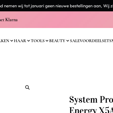
 nemen wij tot januari geen nieuwe bestellingen aan, Wij zi
met Klarna
RKEN
HAAR
TOOLS
BEAUTY
SALE
VOORDEELSETS
System Pro
Energy X5