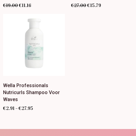
€
19.00
€
11.16
€
27.00
€
15.79
Wella Professionals
Nutricurls Shampoo Voor
Waves
€
2.91
€
27.95
–