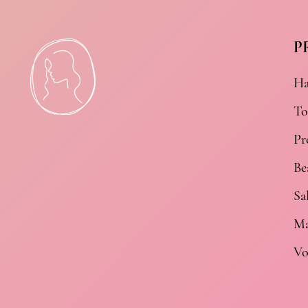
P
Ha
To
Pr
Be
Sa
Ma
Vo