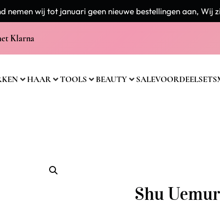
 nemen wij tot januari geen nieuwe bestellingen aan, Wij zi
met Klarna
RKEN
HAAR
TOOLS
BEAUTY
SALE
VOORDEELSETS
Shu Uemur