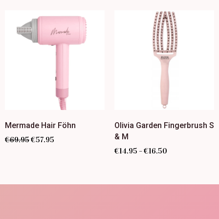
Mermade Hair Föhn
Olivia Garden Fingerbrush S
& M
€
69.95
€
57.95
€
14.95
€
16.50
–