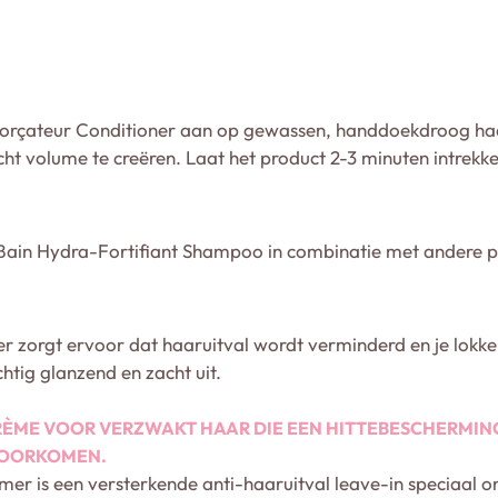
orçateur Conditioner aan op gewassen, handdoekdroog haar
cht volume te creëren. Laat het product 2-3 minuten intrekke
 Bain Hydra-Fortifiant Shampoo in combinatie met andere pr
 zorgt ervoor dat haaruitval wordt verminderd en je lokken
htig glanzend en zacht uit.
ÈME VOOR VERZWAKT HAAR DIE EEN HITTEBESCHERMING 
VOORKOMEN.
er is een versterkende anti-haaruitval leave-in speciaal 