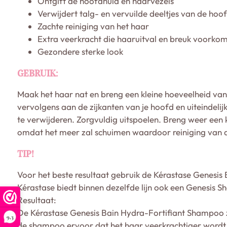
Ontgift de hoofdhuid en haarvezels
Verwijdert talg- en vervuilde deeltjes van de hoo
Zachte reiniging van het haar
Extra veerkracht die haaruitval en breuk voorkom
Gezondere sterke look
GEBRUIK:
Maak het haar nat en breng een kleine hoeveelheid va
vervolgens aan de zijkanten van je hoofd en uiteindeli
te verwijderen. Zorgvuldig uitspoelen. Breng weer een
omdat het meer zal schuimen waardoor reiniging van d
TIP!
Voor het beste resultaat gebruik de Kérastase Genesis
Kérastase biedt binnen dezelfde lijn ook een Genesis 
Resultaat:
De Kérastase Genesis Bain Hydra-Fortifiant Shampoo z
9,3
de shampoo ervoor dat het haar veerkrachtiger wordt 