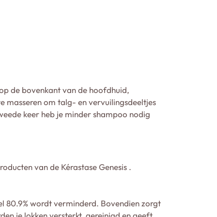
 op de bovenkant van de hoofdhuid,
te masseren om talg- en vervuilingsdeeltjes
 tweede keer heb je minder shampoo nodig
roducten van de Kérastase Genesis .
el 80.9% wordt verminderd. Bovendien zorgt
n je lokken versterkt, gereinigd en geeft