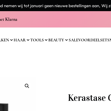
 nemen wij tot januari geen nieuwe bestellingen aan, Wij zi
met Klarna
RKEN
HAAR
TOOLS
BEAUTY
SALE
VOORDEELSETS
Kerastase G