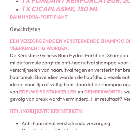
1 X FONDANT RENFORCATEUR, 2
1 X CICAPLASME, 150 ML
BAIN HYDRA-FORTIFIANT
Omschrijving
EEN VERZORGENDE EN VERSTERKENDE SHAMPOO DI
VEERKRACHTIG WORDEN.
De Kérastase Genesis Bain Hydra-Fortifiant Shampoo 
milde formule zorgt de anti-haaruitval shampoo voor e
verschijnselen van haaruitval tegen en versterkt het b
haarbreuk. Bovendien worden de hoofdhuid vezels ontgi
ideaal voor fijn of vettig haar doordat de shampoo onz
van
en
wat
EDELWEISS
STAMCELLEN
GEMBERWORTEL
gevolg van breuk wordt verminderd. Het resultaat? Ver
BELANGRIJKSTE KENMERKEN:
Anti-haaruitval versterkende verzorging