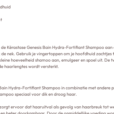
fdhuid
t
n de Kérastase Genesis Bain Hydra-Fortifiant Shampoo aan
jk de nek. Gebruik je vingertoppen om je hoofdhuid zachtjes 
 kleine hoeveelheid shamoo aan, emulgeer en spoel uit. De
e haarlengtes wordt versterkt.
 Bain Hydra-Fortifiant Shampoo in combinatie met andere p
Shampoo speciaal voor dik en droog haar.
orgt ervoor dat haaruitval als gevolg van haarbreuk tot w
en beter doorkambaar. Door de onmiddellijke voeding worde