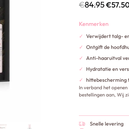
€
84.95
€
57.5
Kenmerken
✓
Verwijdert talg- e
✓
Ontgift de hoofdhu
✓
Anti-haaruitval ve
✓
Hydratatie en vers
✓
hittebescherming 
In verband het openen 
bestellingen aan, Wij z
Snelle levering