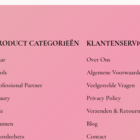
RODUCT CATEGORIEËN
KLANTENSERVI
ar
Over Ons
ols
Algemene Voorwaard
ofessional Partner
Veelgestelde Vragen
auty
Privacy Policy
le
Verzenden & Retourn
nnen
Blog
ordeelsets
Contact