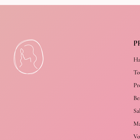
P
Ha
To
Pr
Be
Sa
Ma
Vo