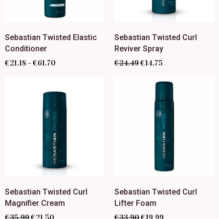
Sebastian Twisted Elastic
Sebastian Twisted Curl
Conditioner
Reviver Spray
€
21.18
€
61.70
€
24.49
€
14.75
–
Sebastian Twisted Curl
Sebastian Twisted Curl
Magnifier Cream
Lifter Foam
€
35.99
€
21.50
€
33.90
€
19.99