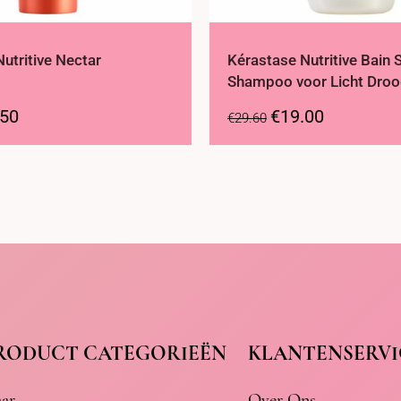
utritive Nectar
Kérastase Nutritive Bain S
Shampoo voor Licht Droo
.50
€
19.00
€
29.60
RODUCT CATEGORIEËN
KLANTENSERVI
ar
Over Ons