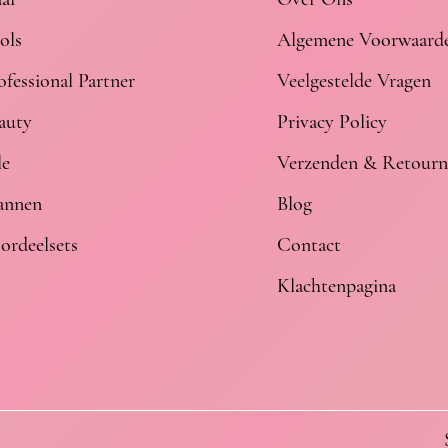
ols
Algemene Voorwaard
ofessional Partner
Veelgestelde Vragen
auty
Privacy Policy
le
Verzenden & Retourn
nnen
Blog
ordeelsets
Contact
Klachtenpagina