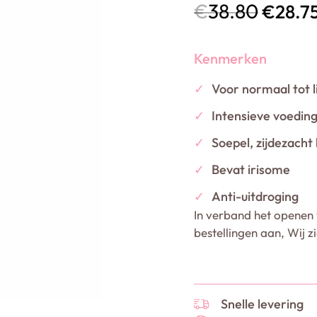
€
38.80
€
28.7
Kenmerken
✓
Voor normaal tot l
✓
Intensieve voedin
✓
Soepel, zijdezacht
✓
Bevat irisome
✓
Anti-uitdroging
In verband het openen 
bestellingen aan, Wij z
Snelle levering