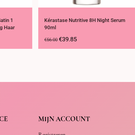
atin 1
Kérastase Nutritive 8H Night Serum
g Haar
90ml
€
39.85
€
56.00
CE
MIJN ACCOUNT
Registreren