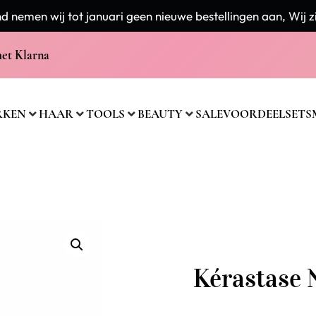
 nemen wij tot januari geen nieuwe bestellingen aan, Wij zi
met Klarna
RKEN
HAAR
TOOLS
BEAUTY
SALE
VOORDEELSETS
Kérastase N