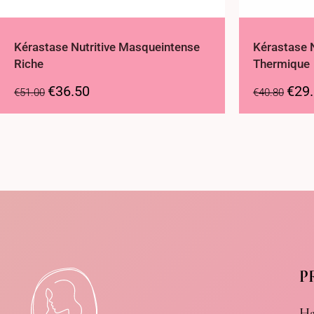
Kérastase Nutritive Masqueintense
Kérastase N
Riche
Thermique
€
36.50
€
29
€
51.00
€
40.80
P
Ha