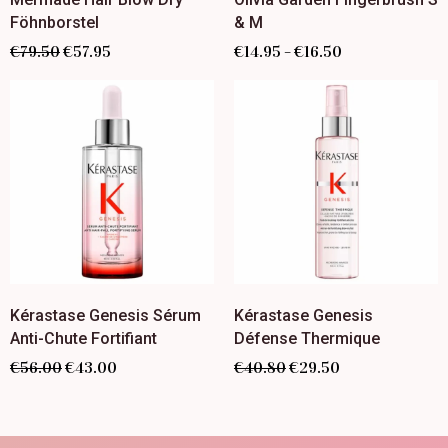
Föhnborstel
& M
€
79.50
€
57.95
€
14.95
€
16.50
–
Kérastase Genesis Sérum
Kérastase Genesis
Anti-Chute Fortifiant
Défense Thermique
€
56.00
€
43.00
€
40.80
€
29.50