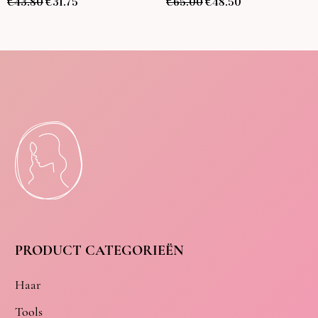
€
43.80
€
31.75
€
65.00
€
48.50
PRODUCT CATEGORIEËN
Haar
Tools