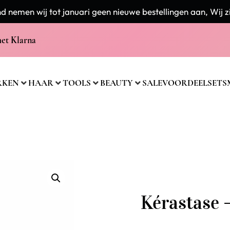
 nemen wij tot januari geen nieuwe bestellingen aan, Wij zi
met Klarna
RKEN
HAAR
TOOLS
BEAUTY
SALE
VOORDEELSETS
Kérastase –