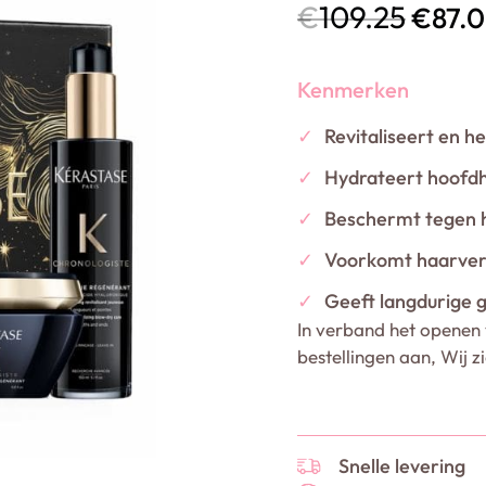
€
109.25
€
87.
Kenmerken
✓
Revitaliseert en he
✓
Hydrateert hoofdh
✓
Beschermt tegen h
✓
Voorkomt haarver
✓
Geeft langdurige g
In verband het openen 
bestellingen aan, Wij z
Snelle levering