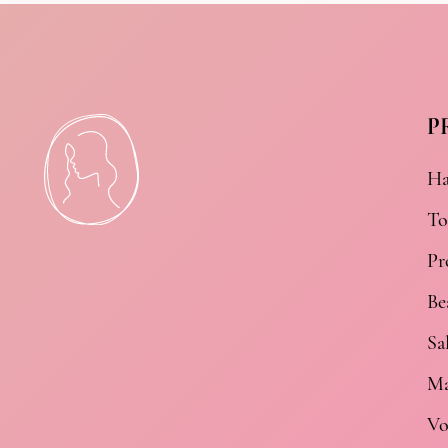
P
Ha
To
Pr
Be
Sa
Ma
Vo