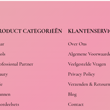
RODUCT CATEGORIEËN
KLANTENSERVI
ar
Over Ons
ols
Algemene Voorwaard
ofessional Partner
Veelgestelde Vragen
auty
Privacy Policy
le
Verzenden & Retourn
nnen
Blog
ordeelsets
Contact