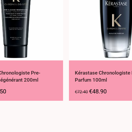
Chronologiste Pre-
Kérastase Chronologiste 
égénérant 200ml
Parfum 100ml
.50
€
48.90
€
72.40