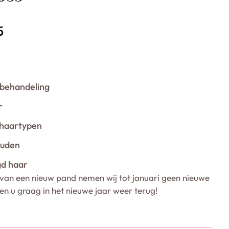
5
sbehandeling
r
 haartypen
ouden
gd haar
van een nieuw pand nemen wij tot januari geen nieuwe
ien u graag in het nieuwe jaar weer terug!