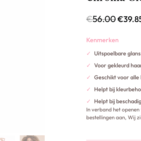
€
56.00
€
39.8
Kenmerken
✓
Uitspoelbare glan
✓
Voor gekleurd haa
✓
Geschikt voor alle
✓
Helpt bij kleurbeh
✓
Helpt bij beschadi
In verband het openen 
bestellingen aan, Wij z