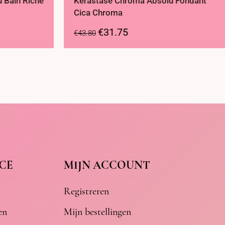
 Bain Riche
Kérastase Chroma Absolu Fondant
Cica Chroma
€
31.75
€
43.80
CE
MIJN ACCOUNT
Registreren
en
Mijn bestellingen