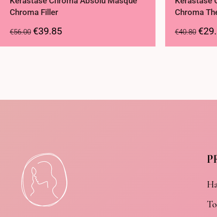
Kérastase Chroma Absolu Masque
Kérastase 
Chroma Filler
Chroma Th
€
39.85
€
29
€
56.00
€
40.80
P
Ha
To