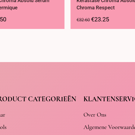
Chroma Absolu Sérum
Kérastase Chroma Absolu
ermique
Chroma Respect
.50
€
23.25
€
32.60
RODUCT CATEGORIEËN
KLANTENSERVI
ar
Over Ons
ols
Algemene Voorwaard