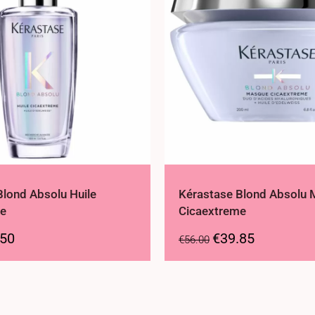
Blond Absolu Huile
Kérastase Blond Absolu
me
Cicaextreme
.50
€
39.85
€
56.00