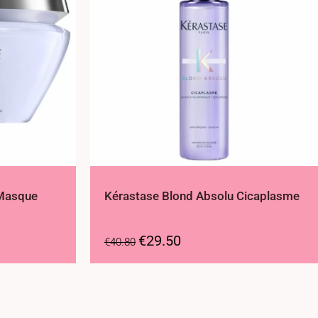
 Masque
Kérastase Blond Absolu Cicaplasme
€
29.50
€
40.80