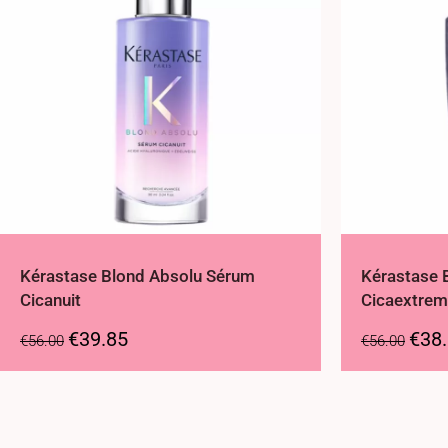
Kérastase Blond Absolu Sérum
Kérastase 
Cicanuit
Cicaextre
€
39.85
€
38
€
56.00
€
56.00