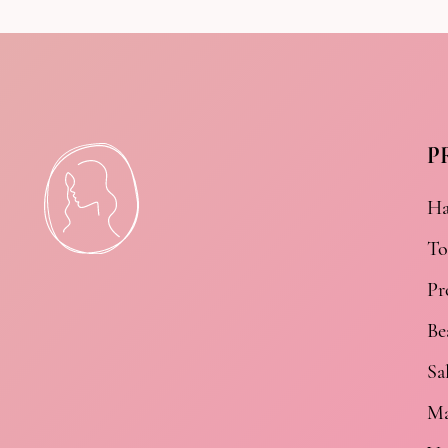
P
Ha
To
Pr
Be
Sa
Ma