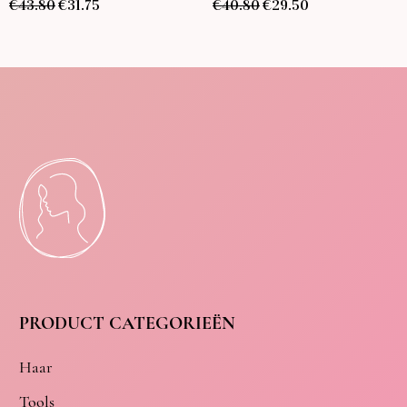
€
43.80
€
31.75
€
40.80
€
29.50
PRODUCT CATEGORIEËN
Haar
Tools