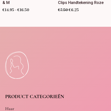
& M
Clips Handtekening Roze
€
14.95
€
16.50
€
7.50
€
6.25
–
PRODUCT CATEGORIEËN
Haar