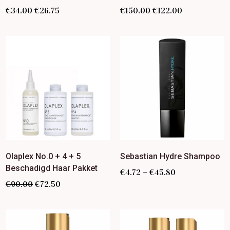
€
34.00
€
26.75
€
150.00
€
122.00
Olaplex No.0 + 4 + 5
Sebastian Hydre Shampoo
Beschadigd Haar Pakket
–
€
4.72
€
45.80
€
90.00
€
72.50