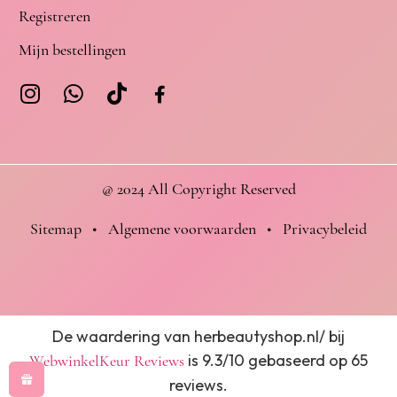
Registreren
Mijn bestellingen
@ 2024 All Copyright Reserved
Sitemap
•
Algemene voorwaarden
•
Privacybeleid
De waardering van herbeautyshop.nl/ bij
is 9.3/10 gebaseerd op 65
WebwinkelKeur Reviews
reviews.